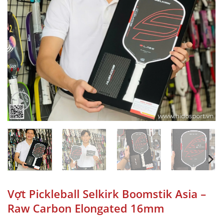
Vợt Pickleball Selkirk Boomstik Asia –
Raw Carbon Elongated 16mm