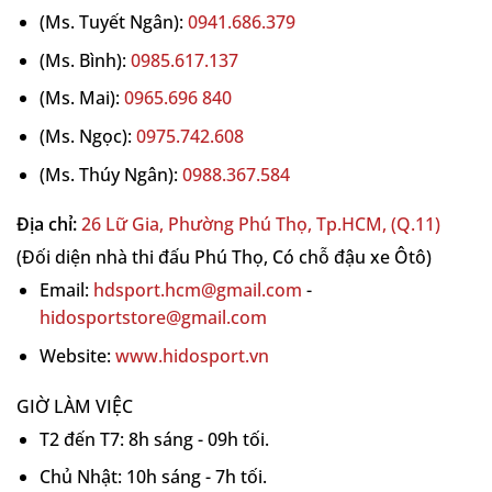
(Ms. Tuyết Ngân):
0941.686.379
(Ms. Bình):
0985.617.137
(Ms. Mai):
0965.696 840
(Ms. Ngọc):
0975.742.608
(Ms. Thúy Ngân):
0988.367.584
Địa chỉ:
26 Lữ Gia, Phường Phú Thọ, Tp.HCM, (Q.11)
(Đối diện nhà thi đấu Phú Thọ, Có chỗ đậu xe Ôtô)
Email:
hdsport.hcm@gmail.com
-
hidosportstore@gmail.com
Website:
www.hidosport.vn
GIỜ LÀM VIỆC
T2 đến T7: 8h sáng - 09h tối.
Chủ Nhật: 10h sáng - 7h tối.