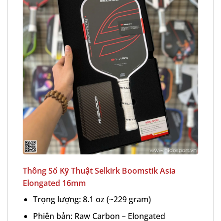
Thông Số Kỹ Thuật Selkirk Boomstik Asia
Elongated 16mm
Trọng lượng: 8.1 oz (~229 gram)
Phiên bản: Raw Carbon – Elongated