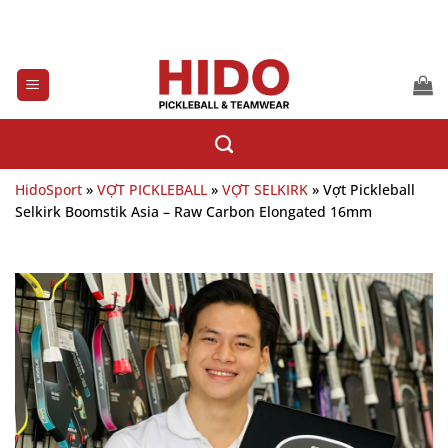
Bỏ
qua
nội
dung
HidoSport
»
VỢT PICKLEBALL
»
VỢT SELKIRK
»
Vợt Pickleball
Selkirk Boomstik Asia – Raw Carbon Elongated 16mm