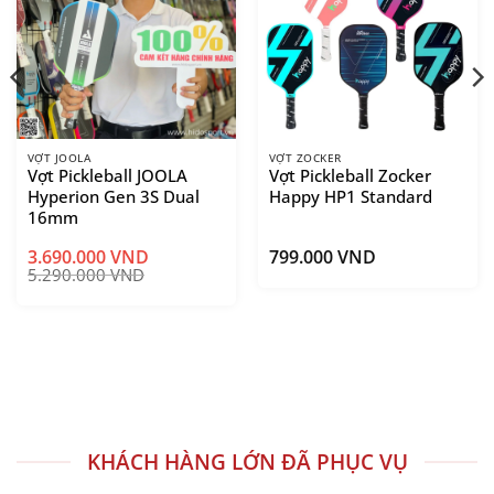
VỢT JOOLA
VỢT ZOCKER
Vợt Pickleball JOOLA
Vợt Pickleball Zocker
Hyperion Gen 3S Dual
Happy HP1 Standard
16mm
3.690.000
VND
799.000
VND
5.290.000
VND
KHÁCH HÀNG LỚN ĐÃ PHỤC VỤ