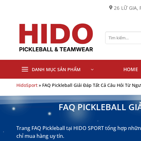
Bỏ
26 LỮ GIA, 
qua
nội
dung
Tìm
kiếm:
HOME
DANH MỤC SẢN PHẨM
HidoSport
»
FAQ Pickleball Giải Đáp Tất Cả Câu Hỏi Từ N
FAQ PICKLEBALL GI
Trang FAQ Pickleball tại HIDO SPORT tổng hợp những 
chỉ mua hàng uy tín.