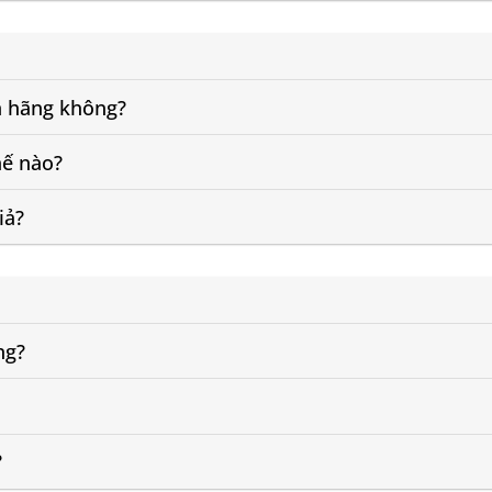
nh hãng không?
hế nào?
iả?
ng?
?