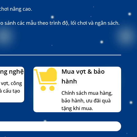
chơi nâng cao.
 sánh các mẫu theo trình độ, lối chơi và ngân sách.
ng nghệ
Mua vợt & bảo
hành
 vợt, công
à cấu tạo
Chính sách mua hàng,
bảo hành, ưu đãi quà
tặng khi mua.