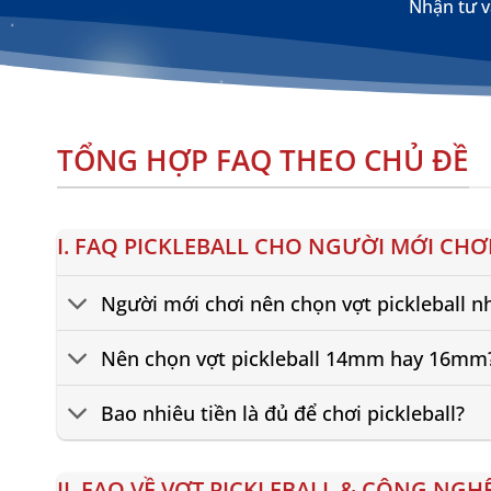
Nhận tư v
TỔNG HỢP FAQ THEO CHỦ ĐỀ
I. FAQ PICKLEBALL CHO NGƯỜI MỚI CHƠ
Người mới chơi nên chọn vợt pickleball n
Nên chọn vợt pickleball 14mm hay 16mm
Bao nhiêu tiền là đủ để chơi pickleball?
II. FAQ VỀ VỢT PICKLEBALL & CÔNG NGH