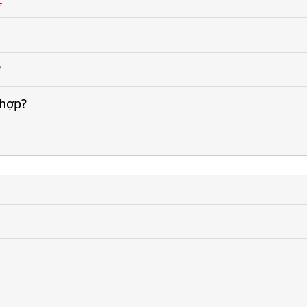
?
 hợp?