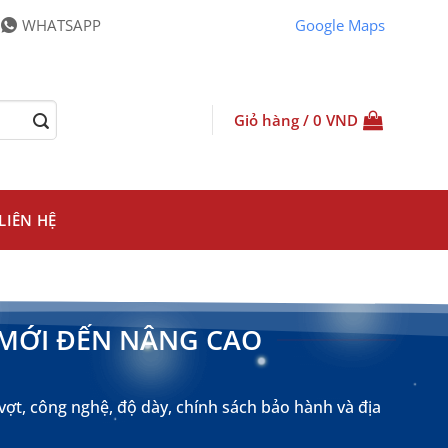
WHATSAPP
Google Maps
Giỏ hàng /
0
VND
LIÊN HỆ
I MỚI ĐẾN NÂNG CAO
vợt, công nghệ, độ dày, chính sách bảo hành và địa