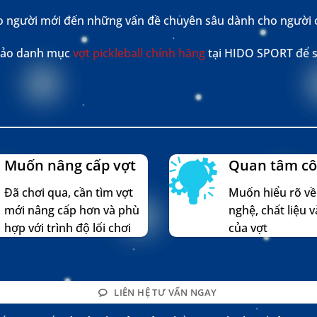
o người mới đến những vấn đề chuyên sâu dành cho người 
hảo danh mục
vợt pickleball chính hãng
tại HIDO SPORT để so
Muốn nâng cấp vợt
Quan tâm cô
Đã chơi qua, cần tìm vợt
Muốn hiểu rõ về
mới nâng cấp hơn và phù
nghệ, chất liệu v
hợp với trình độ lối chơi
của vợt
LIÊN HỆ TƯ VẤN NGAY