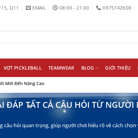
F15, Q11
EMAIL
08:00 - 21:00
0975742608
VỢT PICKLEBALL
TEAMWEAR
BLOG
GIỚI THIỆU
gười Mới Đến Nâng Cao
ẢI ĐÁP TẤT CẢ CÂU HỎI TỪ NGƯỜ
câu hỏi quan trọng, giúp người chơi hiểu rõ về cách chọn 