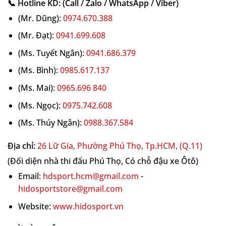
📞 Hotline KD: (Call / Zalo / WhatsApp / Viber)
(Mr. Dũng):
0974.670.388
(Mr. Đạt):
0941.699.608
(Ms. Tuyết Ngân):
0941.686.379
(Ms. Bình):
0985.617.137
(Ms. Mai):
0965.696 840
(Ms. Ngọc):
0975.742.608
(Ms. Thúy Ngân):
0988.367.584
Địa chỉ:
26 Lữ Gia, Phường Phú Thọ, Tp.HCM, (Q.11)
(Đối diện nhà thi đấu Phú Thọ, Có chỗ đậu xe Ôtô)
Email:
hdsport.hcm@gmail.com
-
hidosportstore@gmail.com
Website:
www.hidosport.vn