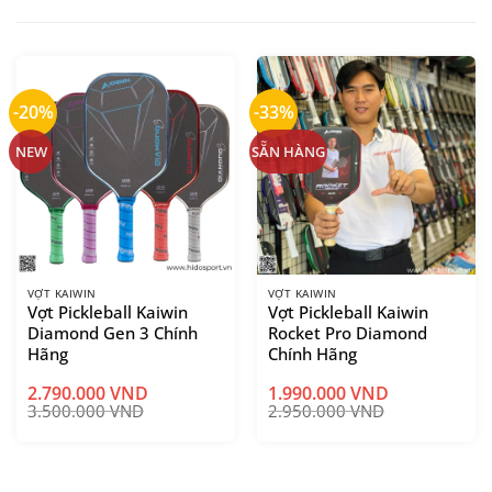
-20%
-33%
NEW
SẴN HÀNG
VỢT KAIWIN
VỢT KAIWIN
Vợt Pickleball Kaiwin
Vợt Pickleball Kaiwin
Diamond Gen 3 Chính
Rocket Pro Diamond
Hãng
Chính Hãng
2.790.000
VND
1.990.000
VND
Giá
Giá
3.500.000
VND
2.950.000
VND
gốc
hiện
là:
tại
2.950.000 VND.
là:
1.990.000 VND.