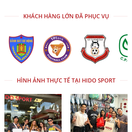
KHÁCH HÀNG LỚN ĐÃ PHỤC VỤ
HÌNH ẢNH THỰC TẾ TẠI HIDO SPORT