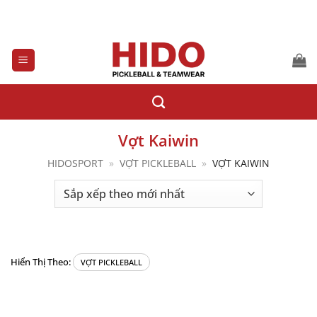
Bỏ
qua
nội
dung
Vợt Kaiwin
HIDOSPORT
»
VỢT PICKLEBALL
»
VỢT KAIWIN
Hiển Thị Theo:
VỢT PICKLEBALL