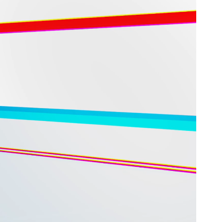
XEM CỬA HÀNG
HỆ TƯ VẤN