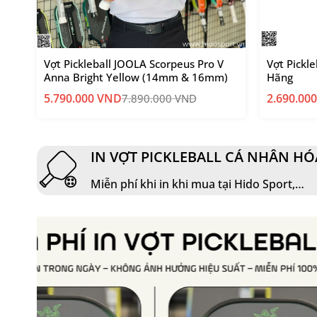
exx
Vợt Pickleball JOOLA Scorpeus Pro V
Vợt Pickl
Anna Bright Yellow (14mm & 16mm)
Hãng
5.790.000
VND
2.690.00
7.890.000
VND
Giá
Giá
gốc
hiện
là:
tại
3.202.000
là:
2.690.000
IN VỢT PICKLEBALL CÁ NHÂN HÓ
Miễn phí khi in khi mua tại Hido Sport,…