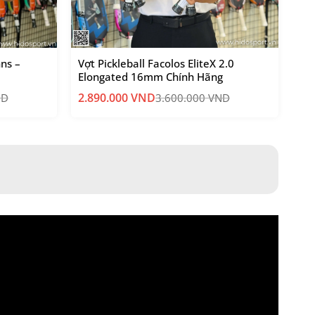
ns –
Vợt Pickleball Facolos EliteX 2.0
Elongated 16mm Chính Hãng
2.890.000
VND
ND
3.600.000
VND