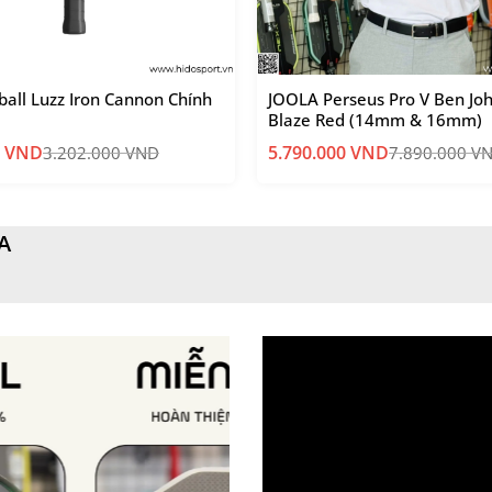
eball Luzz Iron Cannon Chính
JOOLA Perseus Pro V Ben Joh
Blaze Red (14mm & 16mm)
0
VND
5.790.000
VND
3.202.000
VND
7.890.000
V
 VND.
 VND.
A