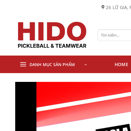
Bỏ
26 LỮ GIA, 
qua
nội
dung
Tìm
kiếm:
HOME
DANH MỤC SẢN PHẨM