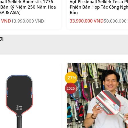
eball Selkirk Boomstik 1776
Vợt Pickleball Selkirk Tesla P
– Bản Kỷ Niệm 250 Năm Hoa
Phiên Bản Hợp Tác Công Ng
SA & ASIA)
Bản
0
VND
33.990.000
VND
13.990.000
VND
50.000.000
Giá
Giá
gốc
hiện
là:
tại
50.000.000 VND.
là:
ƠI
33.990.000 VND.
-27%
2026