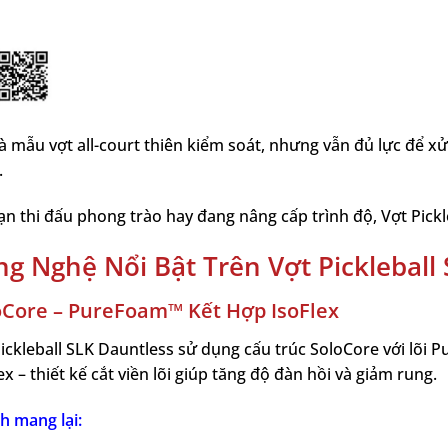
à mẫu vợt all-court thiên kiểm soát, nhưng vẫn đủ lực để xử 
.
n thi đấu phong trào hay đang nâng cấp trình độ, Vợt Pickl
g Nghệ Nổi Bật Trên Vợt Pickleball
oCore – PureFoam™ Kết Hợp IsoFlex
Pickleball SLK Dauntless sử dụng cấu trúc SoloCore với lõ
ex – thiết kế cắt viền lõi giúp tăng độ đàn hồi và giảm rung.
ch mang lại: