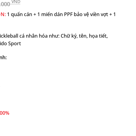
VND
.000
N:
1 quấn cán + 1 miến dán PPF bảo vệ viền vợt + 1
ckleball cá nhân hóa như: Chữ ký, tên, họa tiết,
Hido Sport
nh:
z
100%