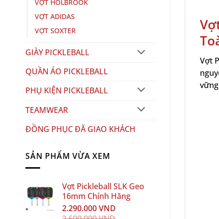
VỢT HOLBROOK
VỢT ADIDAS
Vợ
VỢT SOXTER
To
GIÀY PICKLEBALL
Vợt P
QUẦN ÁO PICKLEBALL
nguy
vững 
PHỤ KIỆN PICKLEBALL
TEAMWEAR
ĐỒNG PHỤC ĐÃ GIAO KHÁCH
SẢN PHẨM VỪA XEM
Vợt Pickleball SLK Geo
16mm Chính Hãng
2.290.000
VND
2.600.000
VND