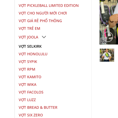
VỢT PICKLEBALL LIMITED EDITION
VỢT CHO NGƯỜI MỚI CHƠI
VỢT GIÁ RẺ PHỔ THÔNG
VỢT TRẺ EM
VỢT JOOLA
VỢT SELKIRK
VỢT HONOLULU
VỢT SYPIK
VỢT RPM
VỢT KAMITO
VỢT WIKA
VỢT FACOLOS
VỢT LUZZ
VỢT BREAD & BUTTER
VỢT SIX ZERO