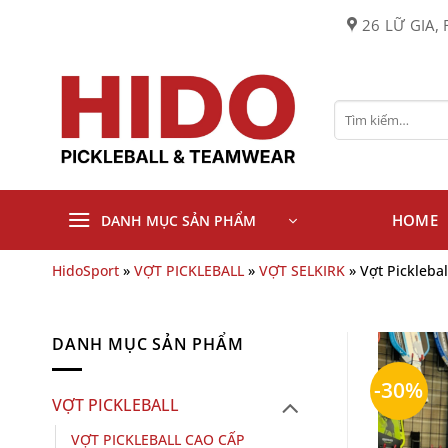
Bỏ
26 LỮ GIA, 
qua
nội
dung
Tìm
kiếm:
HOME
DANH MỤC SẢN PHẨM
HidoSport
»
VỢT PICKLEBALL
»
VỢT SELKIRK
»
Vợt Pickleba
DANH MỤC SẢN PHẨM
-30%
VỢT PICKLEBALL
VỢT PICKLEBALL CAO CẤP