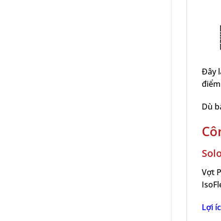
Đây l
điểm
Dù bạ
Côn
Sol
Vợt 
IsoFl
Lợi í