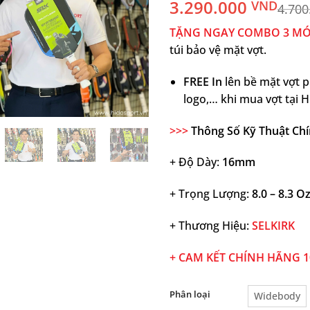
3.290.000
VND
4.700
TẶNG NGAY COMBO 3 MÓ
túi bảo vệ mặt vợt.
FREE In
lên bề mặt vợt pi
logo,… khi mua vợt tại 
>>>
Thông Số Kỹ Thuật Chí
+ Độ Dày:
16mm
+ Trọng Lượng:
8.0 – 8.3 O
+ Thương Hiệu:
SELKIRK
+ CAM KẾT CHÍNH HÃNG 
Phân loại
Widebody