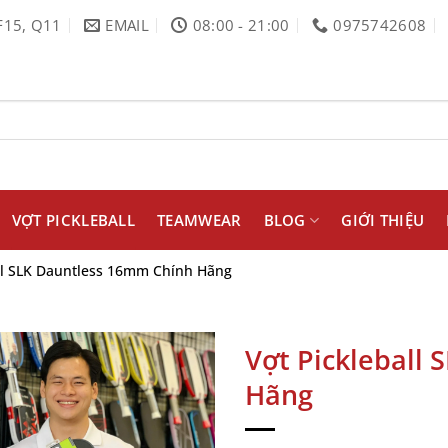
F15, Q11
EMAIL
08:00 - 21:00
0975742608
VỢT PICKLEBALL
TEAMWEAR
BLOG
GIỚI THIỆU
ll SLK Dauntless 16mm Chính Hãng
Vợt Pickleball
Hãng