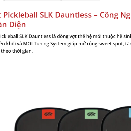
t Pickleball SLK Dauntless – Công N
àn Diện
ickleball SLK Dauntless là dòng vợt thế hệ mới thuộc hệ sin
ên khối và MOI Tuning System giúp mở rộng sweet spot, tăn
theo thời gian.