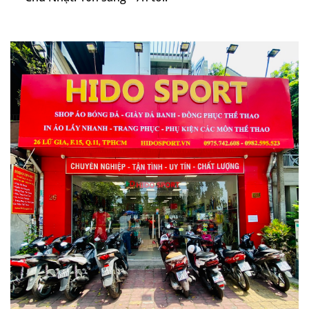
Công Nghệ Trên Vợt Pickleball Wika Air Quang
Dương
Lõi AIRFOAM™ Độc Quyền
AIRFOAM™ là công nghệ lõi Full-Foam đầu tiên
của Wika.
Cấu trúc foam mật độ cao giúp loại bỏ tình
trạng xẹp lõi, duy trì hiệu suất ổn định trong
thời gian dài và nâng cao độ bền tổng thể của
cây vợt.
Cấu Trúc Pyramid Core
Lõi được thiết kế theo dạng kim tự tháp với
mật độ foam dày hơn ở trung tâm và thưa dần
về phía viền.
Thiết kế này giúp mở rộng sweetspot, tăng tốc