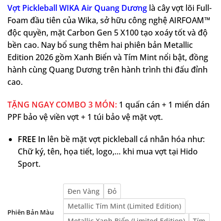
Vợt Pickleball WIKA Air Quang Dương
là cây vợt lõi Full-
Foam đầu tiên của Wika, sở hữu công nghệ AIRFOAM™
độc quyền, mặt Carbon Gen 5 X100 tạo xoáy tốt và độ
bền cao. Nay bổ sung thêm hai phiên bản Metallic
Edition 2026 gồm Xanh Biển và Tím Mint nổi bật, đồng
hành cùng Quang Dương trên hành trình thi đấu đỉnh
cao.
TẶNG NGAY COMBO 3 MÓN:
1 quấn cán + 1 miến dán
PPF bảo vệ viền vợt + 1 túi bảo vệ mặt vợt.
FREE In
lên bề mặt vợt pickleball cá nhân hóa như:
Chữ ký, tên, họa tiết, logo,… khi mua vợt tại Hido
Sport.
Đen Vàng
Đỏ
Metallic Tím Mint (Limited Edition)
Phiên Bản Màu
Metallic Xanh Biển (Limited Edition)
Tím