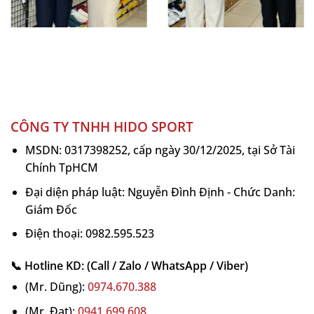
chủ yếu về màu sắc và phong cách cá nhân.
Hiệu Năng Của Vợt Pickleball Wika Air Quang
Dương
WIKA QD Air được phát triển dành cho lối chơi
tấn công hiện đại với những ưu điểm nổi bật:
CÔNG TY TNHH HIDO SPORT
Gia tốc bóng lớn
MSDN: 0317398252, cấp ngày 30/12/2025, tại Sở Tài
Sweetspot rộng
Chính TpHCM
Cảm giác đánh chắc tay
Đại diện pháp luật: Nguyễn Đình Định - Chức Danh:
Giám Đốc
Độ ổn định cao
Điện thoại: 0982.595.523
Khả năng tạo xoáy tốt
Hạn chế rung hiệu quả
📞 Hotline KD: (Call / Zalo / WhatsApp / Viber)
(Mr. Dũng):
0974.670.388
Ngay từ những cú đánh đầu tiên, người chơi có
thể cảm nhận được độ đầm tay, phản hồi bóng
(Mr. Đạt):
0941.699.608