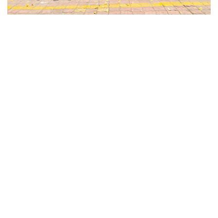
độ vung vợt và cải thiện độ ổn định trong các
pha tiếp xúc lệch tâm.
AIR Handle Construction
Foam được kéo dài xuống phần cán vợt nhằm
giảm rung, tăng cảm giác đầm tay và cải thiện
khả năng kiểm soát trong các pha bóng tốc độ
cao.
Carbon Gen 5 X100
Bề mặt Carbon Gen 5 X100 mang lại độ nhám
cao giúp tăng khả năng tạo xoáy và kiểm soát
bóng.
Đồng thời lớp carbon này còn có độ bền tốt,
duy trì hiệu quả tạo spin trong thời gian dài sử
dụng.