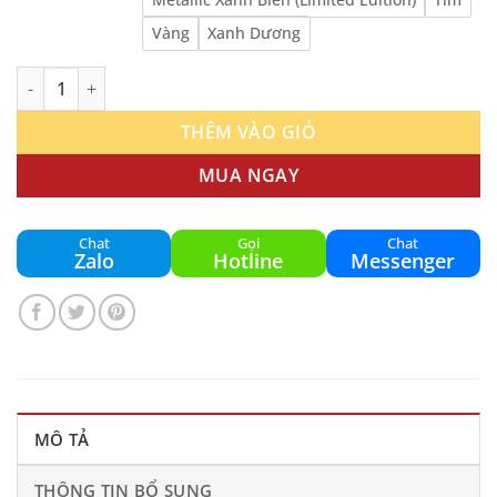
Vàng
Xanh Dương
Vợt Pickleball Wika Air Quang Dương (AIRFOAM™) số lượng
THÊM VÀO GIỎ
MUA NGAY
Chat
Gọi
Chat
Zalo
Hotline
Messenger
MÔ TẢ
THÔNG TIN BỔ SUNG