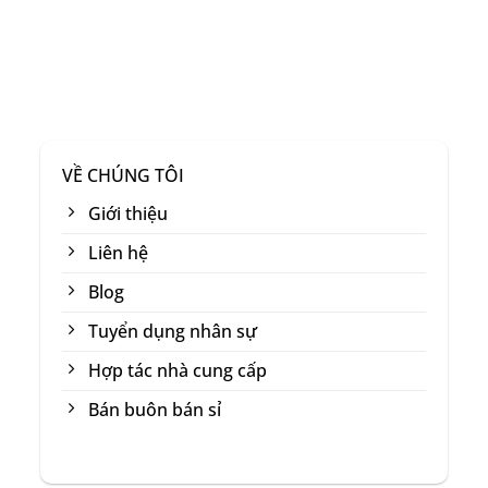
Fiberglass Reinforcement Layer
Lớp nền sợi thủy tinh cao cấp giúp tăng độ ổn
định của mặt vợt, cải thiện khả năng phản hồi
bóng và tạo cảm giác đánh rõ nét hơn.
VỀ CHÚNG TÔI
Giới thiệu
Liên hệ
Blog
Tuyển dụng nhân sự
Hợp tác nhà cung cấp
Bán buôn bán sỉ