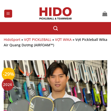
Bỏ
qua
nội
dung
HidoSport
»
VỢT PICKLEBALL
»
VỢT WIKA
»
Vợt Pickleball Wika
Air Quang Dương (AIRFOAM™)
-29%
2026