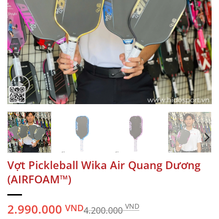
Vợt Pickleball Wika Air Quang Dương
(AIRFOAM™)
2.990.000
VND
VND
4.200.000