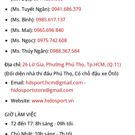
rõ ràng và tốc độ bóng vượt trội so với nhiều
(Ms. Tuyết Ngân):
0941.686.379
dòng lõi polymer truyền thống.
(Ms. Bình):
0985.617.137
(Ms. Mai):
0965.696 840
(Ms. Ngọc):
0975.742.608
(Ms. Thúy Ngân):
0988.367.584
Địa chỉ:
26 Lữ Gia, Phường Phú Thọ, Tp.HCM, (Q.11)
(Đối diện nhà thi đấu Phú Thọ, Có chỗ đậu xe Ôtô)
Email:
hdsport.hcm@gmail.com
-
hidosportstore@gmail.com
Website:
www.hidosport.vn
GIỜ LÀM VIỆC
T2 đến T7: 8h sáng - 09h tối.
Chủ Nhật: 10h sáng - 7h tối.