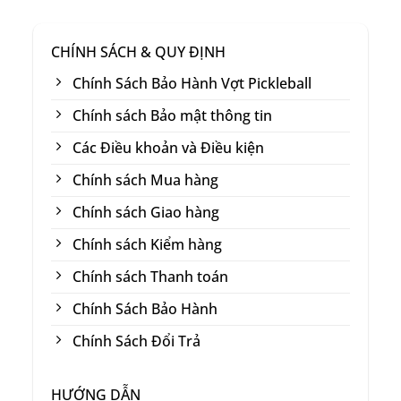
CHÍNH SÁCH & QUY ĐỊNH
Thông Số Kỹ Thuật Của Vợt Pickleball Wika Air
Quang Dương
Chính Sách Bảo Hành Vợt Pickleball
Thương hiệu:
WIKA
Chính sách Bảo mật thông tin
Phiên bản:
WIKA QD Air Quang Dương
Các Điều khoản và Điều kiện
Trọng lượng: 230 ± 10g
Chính sách Mua hàng
Chiều dài vợt: 417mm
Chính sách Giao hàng
Chiều rộng mặt vợt: 188mm
Chính sách Kiểm hàng
Chiều dài cán: 140mm
Chính sách Thanh toán
Chu vi cán: 108mm
Chính Sách Bảo Hành
Độ dày: 14mm / 16mm
Chính Sách Đổi Trả
Bề mặt: Carbon Gen 5 X100
Công nghệ lõi: AIRFOAM™ Full-Foam Core
HƯỚNG DẪN