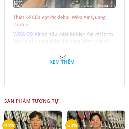
Thiết Kế Của Vợt Pickleball Wika Air Quang
Dương
WIKA QD Air
sở hữu thiết kế hiện đại với form
hybrid cân bằng giữa khả năng kiểm soát và
sức mạnh.
Các đường nét được tối ưu khí động học giúp
XEM THÊM
tăng tốc độ vung vợt, đồng thời mang lại cảm
giác linh hoạt trong các tình huống xử lý nhanh
trên sân.
Ngoài các màu sắc tiêu chuẩn, Wika còn bổ
SẢN PHẨM TƯƠNG TỰ
sung bộ sưu tập Metallic Edition 2026 gồm:
Xanh Biển Metallic Edition
-14%
-30%
Tím Mint Metallic Edition