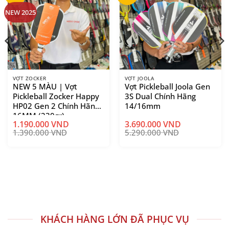
NEW 2025
VỢT ZOCKER
VỢT JOOLA
NEW 5 MÀU | Vợt
Vợt Pickleball Joola Gen
Pickleball Zocker Happy
3S Dual Chính Hãng
HP02 Gen 2 Chính Hãng
14/16mm
16MM (230gr)
1.190.000
VND
3.690.000
VND
1.390.000
VND
5.290.000
VND
Hai phiên bản mới sử dụng lớp viền ánh kim
KHÁCH HÀNG LỚN ĐÃ PHỤC VỤ
nổi bật, tạo hiệu ứng cao cấp và khác biệt hơn