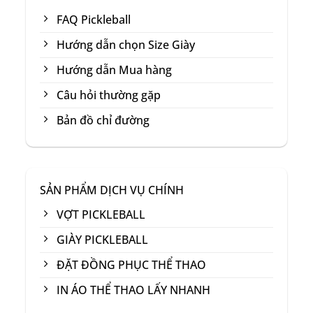
FAQ Pickleball
Hướng dẫn chọn Size Giày
Hướng dẫn Mua hàng
Câu hỏi thường gặp
Bản đồ chỉ đường
SẢN PHẨM DỊCH VỤ CHÍNH
VỢT PICKLEBALL
GIÀY PICKLEBALL
ĐẶT ĐỒNG PHỤC THỂ THAO
Vợt Pickleball Wika
Air Quang Dương
IN ÁO THỂ THAO LẤY NHANH
Phù Hợp Với Ai?