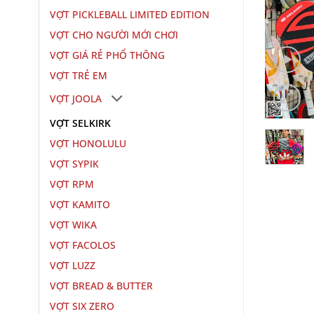
VỢT PICKLEBALL LIMITED EDITION
VỢT CHO NGƯỜI MỚI CHƠI
VỢT GIÁ RẺ PHỔ THÔNG
VỢT TRẺ EM
VỢT JOOLA
VỢT SELKIRK
VỢT HONOLULU
VỢT SYPIK
VỢT RPM
VỢT KAMITO
VỢT WIKA
VỢT FACOLOS
VỢT LUZZ
VỢT BREAD & BUTTER
VỢT SIX ZERO