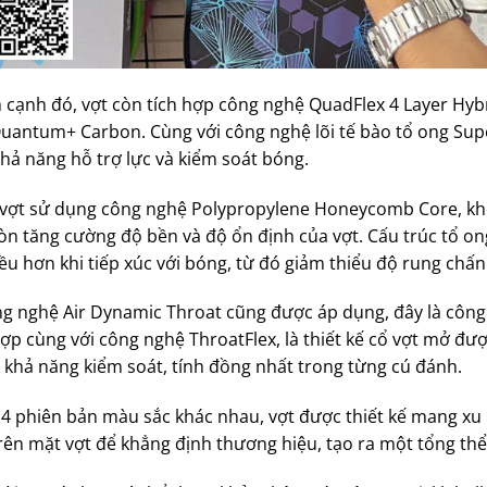
 cạnh đó, vợt còn tích hợp công nghệ QuadFlex 4 Layer Hybrid
Quantum+ Carbon. Cùng với công nghệ lõi tế bào tổ ong 
hả năng hỗ trợ lực và kiểm soát bóng.
i vợt sử dụng công nghệ Polypropylene Honeycomb Core, khô
òn tăng cường độ bền và độ ổn định của vợt. Cấu trúc tổ on
ều hơn khi tiếp xúc với bóng, từ đó giảm thiểu độ rung chấn
ng nghệ Air Dynamic Throat cũng được áp dụng, đây là công 
ợp cùng với công nghệ ThroatFlex, là thiết kế cổ vợt mở được
 khả năng kiểm soát, tính đồng nhất trong từng cú đánh.
 4 phiên bản màu sắc khác nhau, vợt được thiết kế mang xu h
rên mặt vợt để khẳng định thương hiệu, tạo ra một tổng thể