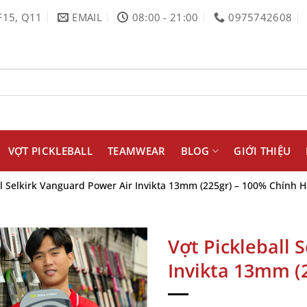
F15, Q11
EMAIL
08:00 - 21:00
0975742608
VỢT PICKLEBALL
TEAMWEAR
BLOG
GIỚI THIỆU
ll Selkirk Vanguard Power Air Invikta 13mm (225gr) – 100% Chính 
Vợt Pickleball 
Invikta 13mm (