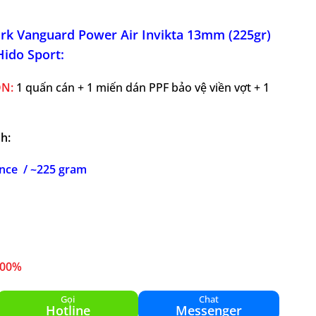
kirk Vanguard Power Air Invikta 13mm (225gr)
Hido Sport:
N:
1 quấn cán + 1 miến dán PPF bảo vệ viền vợt + 1
h:
unce / ~225 gram
100%
Gọi
Chat
Hotline
Messenger