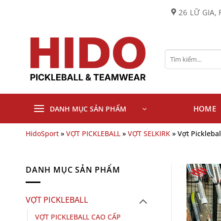
Bỏ
26 LỮ GIA, 
qua
nội
dung
Tìm
kiếm:
HOME
DANH MỤC SẢN PHẨM
HidoSport
»
VỢT PICKLEBALL
»
VỢT SELKIRK
»
Vợt Pickleba
DANH MỤC SẢN PHẨM
VỢT PICKLEBALL
VỢT PICKLEBALL CAO CẤP