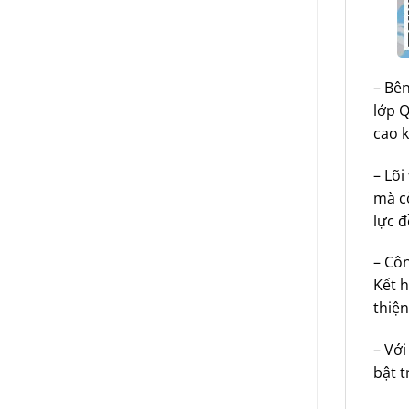
– Bên
lớp 
cao k
– Lõ
mà c
lực đ
– Cô
Kết h
thiện
– Với
bật t