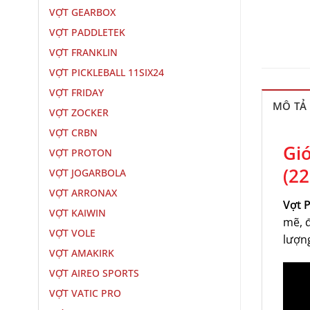
VỢT GEARBOX
VỢT PADDLETEK
VỢT FRANKLIN
VỢT PICKLEBALL 11SIX24
VỢT FRIDAY
MÔ TẢ
VỢT ZOCKER
VỢT CRBN
Giớ
VỢT PROTON
(2
VỢT JOGARBOLA
VỢT ARRONAX
Vợt P
VỢT KAIWIN
mẽ, đ
VỢT VOLE
lượng
VỢT AMAKIRK
VỢT AIREO SPORTS
VỢT VATIC PRO