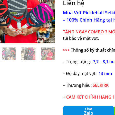
Liên hệ
Mua Vợt Pickleball Sel
– 100% Chính Hãng tại 
TẶNG NGAY COMBO 3 MÓ
túi bảo vệ mặt vợt.
>>>
Thông số kỹ thuật chín
– Trọng lượng: ‎
7,7 – 8,1 o
– Độ dày mặt vợt:
13 mm
– Thương hiệu:
SELKIRK
+ CAM KẾT CHÍNH HÃNG 
Chat
Zalo