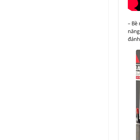
– Bề
năng 
đánh 