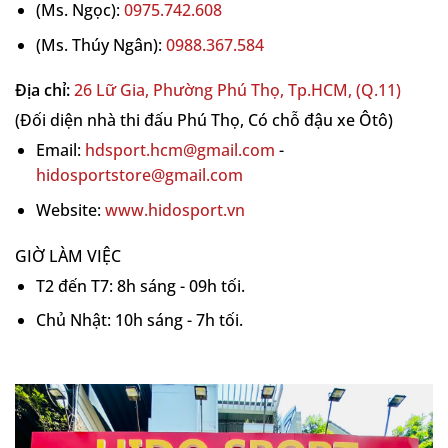
(Ms. Ngọc):
0975.742.608
Swing weight: 111 – 116
(Ms. Thúy Ngân):
0988.367.584
Twist weight: 6.2 – 6.7
Địa chỉ:
26 Lữ Gia, Phường Phú Thọ, Tp.HCM, (Q.11)
Tay cầm: 6 inch
(Đối diện nhà thi đấu Phú Thọ, Có chỗ đậu xe Ôtô)
Chu vi grip: 4.125 inch
Email:
hdsport.hcm@gmail.com
-
Bề mặt: Carbon Fiber + Fiberglass
hidosportstore@gmail.com
Lõi: Multi Density Foam
Website:
www.hidosport.vn
Chuẩn thi đấu: USA Pickleball Approved
GIỜ LÀM VIỆC
T2 đến T7: 8h sáng - 09h tối.
Chủ Nhật: 10h sáng - 7h tối.