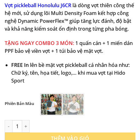
Vợt pickleball Honolulu J6CR
là dòng vợt thiên công thế
hệ mới, sử dụng lõi Multi Density Foam kết hợp công
nghệ Dynamic PowerFlex™ giúp tăng lực đánh, độ bật
và khả năng kiểm soát ổn định trong từng pha bóng.
TẶNG NGAY COMBO 3 MÓN:
1 quấn cán + 1 miến dán
PPF bảo vệ viền vợt + 1 túi bảo vệ mặt vợt.
FREE In
lên bề mặt vợt pickleball cá nhân hóa như:
Chữ ký, tên, họa tiết, logo,… khi mua vợt tại Hido
Sport
Phiên Bản Màu
Vợt Pickleball Honolulu J6CR 16mm số lượng
THÊM VÀO GIỎ