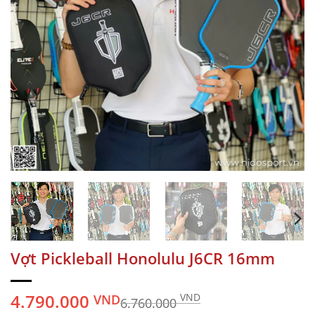
Vợt Pickleball Honolulu J6CR 16mm
4.790.000
VND
VND
6.760.000