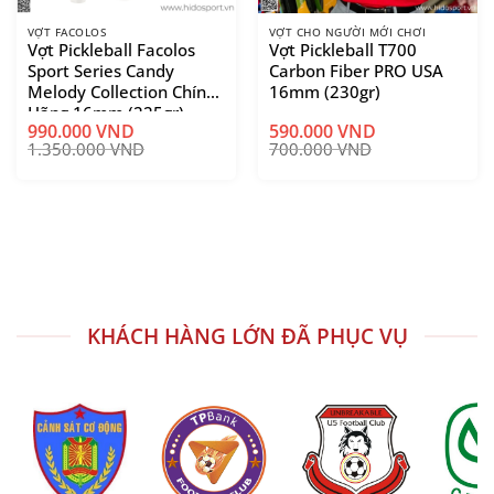
VỢT FACOLOS
VỢT CHO NGƯỜI MỚI CHƠI
Vợt Pickleball Facolos
Vợt Pickleball T700
Sport Series Candy
Carbon Fiber PRO USA
Melody Collection Chính
16mm (230gr)
Hãng 16mm (225gr)
990.000
VND
590.000
VND
1.350.000
VND
700.000
VND
Vợt Pickleball Honolulu J6CR 16mm Màu Trắng
👉 Đây là cây vợt phù hợp cho lối chơi: tấn
công – áp lực – dứt điểm
KHÁCH HÀNG LỚN ĐÃ PHỤC VỤ
4. Công nghệ nổi bật Vợt Pickleball Honolulu
J6CR
Core Reactor™ – lõi foam đa mật độ tăng trợ
lực