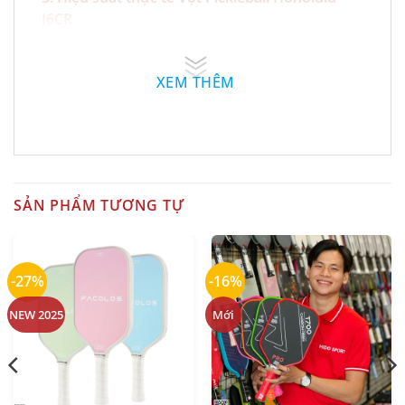
J6CR
Power: Lực đánh mạnh, bóng đi nhanh và
sâu
XEM THÊM
Pop: Độ nảy cao, hỗ trợ smash tốt
Spin: Tạo xoáy tốt nhờ bề mặt carbon
Control: Ổn định, dễ điều hướng
Stability: Sweet spot lớn, hạn chế lỗi lệch
SẢN PHẨM TƯƠNG TỰ
tâm
-27%
-16%
NEW 2025
Mới