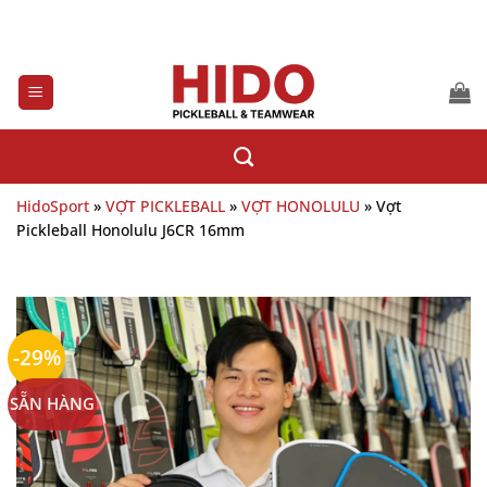
Bỏ
qua
nội
dung
HidoSport
»
VỢT PICKLEBALL
»
VỢT HONOLULU
»
Vợt
Pickleball Honolulu J6CR 16mm
-29%
SẴN HÀNG