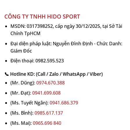
CÔNG TY TNHH HIDO SPORT
MSDN: 0317398252, cấp ngày 30/12/2025, tại Sở Tài
Chính TpHCM
Đại diện pháp luật: Nguyễn Đình Định - Chức Danh:
Giám Đốc
Điện thoại: 0982.595.523
5. Thông số kỹ thuật Vợt Pickleball Honolulu
📞 Hotline KD: (Call / Zalo / WhatsApp / Viber)
J6CR
(Mr. Dũng):
0974.670.388
Dáng vợt: Elongated
(Mr. Đạt):
0941.699.608
Chiều dài: 16.48 inch (~41.86 cm)
(Ms. Tuyết Ngân):
0941.686.379
Chiều rộng: 7.52 inch (~19.1 cm)
(Ms. Bình):
0985.617.137
Độ dày: 16mm
(Ms. Mai):
0965.696 840
Trọng lượng: 8 – 8.2 oz (~226 – 232g)