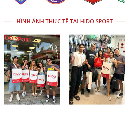
Dynamic PowerFlex Technology™ – tăng độ
bật và phản hồi
Control Joint Technology™ – kiểm soát ổn
HÌNH ẢNH THỰC TẾ TẠI HIDO SPORT
định hơn khi đánh nhanh
Thermocompression Forming – ép nhiệt
toàn khối tăng độ bền
Perimeter Balanced – cân bằng viền tăng ổn
định
👉 Đây là dòng vợt thiên công nhưng vẫn giữ
được cảm giác kiểm soát rõ ràng