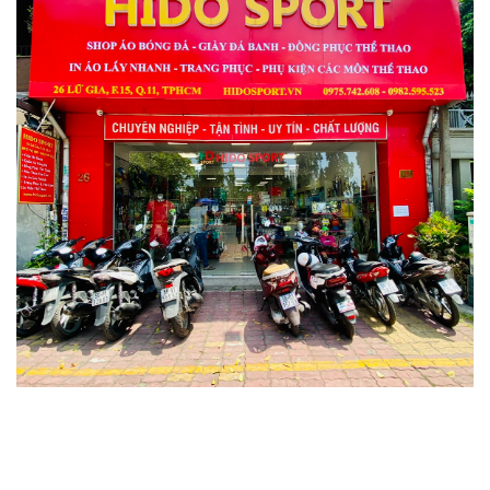
6. Vợt Pickleball Honolulu J6CR Phù Hợp Với Ai?
– Người mới nâng cao: ✔
– Trung cấp: ✔✔
– Nâng cao / thi đấu: ✔✔✔
👉 Phù hợp với người chơi cần vợt có lực
mạnh, đánh nhanh và áp đảo đối thủ