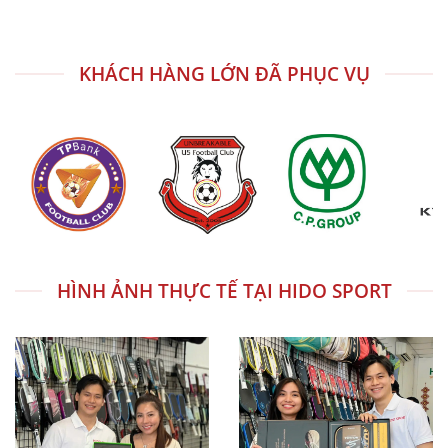
KHÁCH HÀNG LỚN ĐÃ PHỤC VỤ
HÌNH ẢNH THỰC TẾ TẠI HIDO SPORT