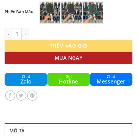
Phiên Bản Màu
Vợt Pickleball 11six24 Hurache-X Power 2 Chính Hãng | Gen 4 F
THÊM VÀO GIỎ
MUA NGAY
Chat
Gọi
Chat
Zalo
Hotline
Messenger
MÔ TẢ