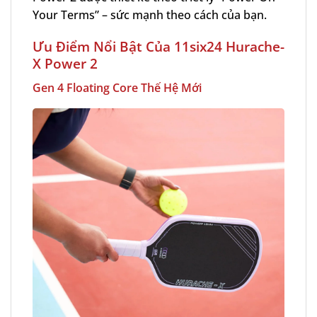
Your Terms” – sức mạnh theo cách của bạn.
Ưu Điểm Nổi Bật Của 11six24 Hurache-
X Power 2
Gen 4 Floating Core Thế Hệ Mới