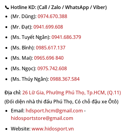
📞 Hotline KD: (Call / Zalo / WhatsApp / Viber)
(Mr. Dũng):
0974.670.388
(Mr. Đạt):
0941.699.608
(Ms. Tuyết Ngân):
0941.686.379
(Ms. Bình):
0985.617.137
(Ms. Mai):
0965.696 840
(Ms. Ngọc):
0975.742.608
(Ms. Thúy Ngân):
0988.367.584
Địa chỉ:
26 Lữ Gia, Phường Phú Thọ, Tp.HCM, (Q.11)
(Đối diện nhà thi đấu Phú Thọ, Có chỗ đậu xe Ôtô)
Email:
hdsport.hcm@gmail.com
-
hidosportstore@gmail.com
Website:
www.hidosport.vn