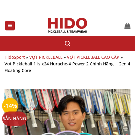
Bỏ
qua
nội
dung
HidoSport
»
VỢT PICKLEBALL
»
VỢT PICKLEBALL CAO CẤP
»
Vợt Pickleball 11six24 Hurache-X Power 2 Chính Hãng | Gen 4
Floating Core
-14%
SẴN HÀNG