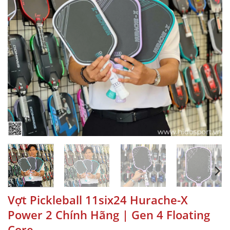
Vợt Pickleball 11six24 Hurache-X
Power 2 Chính Hãng | Gen 4 Floating
Core