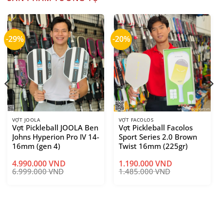
-29%
-20%
VỢT JOOLA
VỢT FACOLOS
Vợt Pickleball JOOLA Ben
Vợt Pickleball Facolos
Johns Hyperion Pro IV 14-
Sport Series 2.0 Brown
16mm (gen 4)
Twist 16mm (225gr)
4.990.000
VND
1.190.000
VND
Giá
Giá
6.999.000
VND
1.485.000
VND
gốc
hiện
là:
tại
1.485.000 VND.
là:
1.190.000 VND.