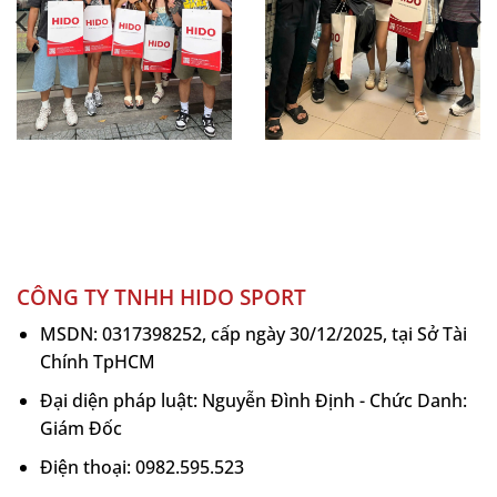
kiện pickleball.
Thông số kỹ thuật Túi Pickleball Joola
Tour Elite Pro Tropic Tide
Thương hiệu: JOOLA
Tên sản phẩm: Tour Elite Pro Pickleball Bag
Tropic Tide
Dung tích: 66.4L
Kích thước: 24″ x 12.5″ x 13.5″
CÔNG TY TNHH HIDO SPORT
Ngăn giữ nhiệt: 2 ngăn
MSDN: 0317398252, cấp ngày 30/12/2025, tại Sở Tài
Sức chứa vợt: Tối đa 4 cây
Chính TpHCM
Khoang đựng giày riêng: Có
Đại diện pháp luật: Nguyễn Đình Định - Chức Danh:
Kiểu sử dụng: Ba lô / Túi du lịch
Giám Đốc
Màu sắc: Tropic Tide
Điện thoại: 0982.595.523