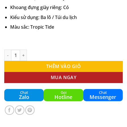
Khoang đựng giày riêng: Có
Kiểu sử dụng: Ba lô / Túi du lịch
Màu sắc: Tropic Tide
Túi Pickleball Joola Tour Elite Pro Tropic Tide Chính Hãng (66.4
THÊM VÀO GIỎ
MUA NGAY
Chat
Gọi
Chat
Zalo
Hotline
Messenger