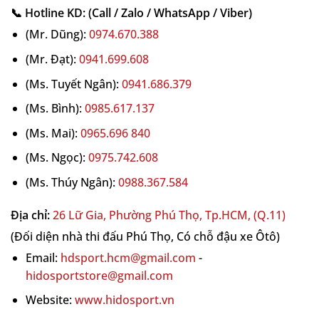
👉 Xem thêm các
phụ kiện pickleball
chính
📞 Hotline KD: (Call / Zalo / WhatsApp / Viber)
hãng tại HIDO SPORT để nâng cao trải nghiệm
(Mr. Dũng):
0974.670.388
tập luyện và thi đấu.
(Mr. Đạt):
0941.699.608
Cập nhật lúc 12:07 ngày 9 Tháng 6, 2026
(Ms. Tuyết Ngân):
0941.686.379
(Ms. Bình):
0985.617.137
(Ms. Mai):
0965.696 840
(Ms. Ngọc):
0975.742.608
(Ms. Thúy Ngân):
0988.367.584
Địa chỉ:
26 Lữ Gia, Phường Phú Thọ, Tp.HCM, (Q.11)
(Đối diện nhà thi đấu Phú Thọ, Có chỗ đậu xe Ôtô)
Email:
hdsport.hcm@gmail.com
-
hidosportstore@gmail.com
Website:
www.hidosport.vn