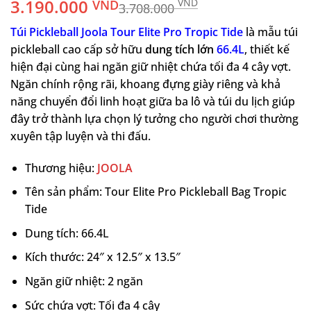
3.190.000
VND
VND
3.708.000
Giá
Giá
gốc
hiện
Túi Pickleball Joola Tour Elite Pro Tropic Tide
là mẫu túi
là:
tại
pickleball cao cấp sở hữu
dung tích lớn
66.4L
, thiết kế
3.708.000 VND.
là:
hiện đại cùng hai ngăn giữ nhiệt chứa tối đa 4 cây vợt.
3.190.000 VND.
Ngăn chính rộng rãi, khoang đựng giày riêng và khả
năng chuyển đổi linh hoạt giữa ba lô và túi du lịch giúp
đây trở thành lựa chọn lý tưởng cho người chơi thường
xuyên tập luyện và thi đấu.
Thương hiệu:
JOOLA
Tên sản phẩm: Tour Elite Pro Pickleball Bag Tropic
Tide
Dung tích: 66.4L
Kích thước: 24″ x 12.5″ x 13.5″
Ngăn giữ nhiệt: 2 ngăn
Sức chứa vợt: Tối đa 4 cây