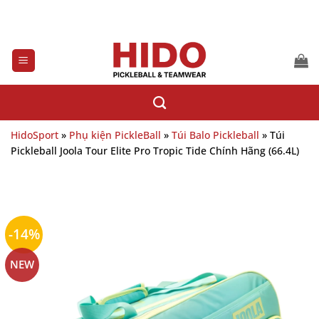
Bỏ
qua
nội
dung
HidoSport
»
Phụ kiện PickleBall
»
Túi Balo Pickleball
»
Túi
Pickleball Joola Tour Elite Pro Tropic Tide Chính Hãng (66.4L)
-14%
NEW