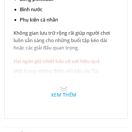
Bình nước
Phụ kiện cá nhân
Không gian lưu trữ rộng rãi giúp người chơi
luôn sẵn sàng cho những buổi tập kéo dài
hoặc các giải đấu quan trọng.
Hai ngăn giữ nhiệt bảo vệ vợt hiệu quả
Một trong những điểm nổi bật của
Túi
Pickleball Joola Tour Elite Pro Tropic Tide
là hệ
thống hai ngăn cách nhiệt riêng biệt.
XEM THÊM
Ưu điểm:
Chứa tối đa 4 cây vợt pickleball
Hỗ trợ bảo vệ mặt vợt khỏi nhiệt độ môi
trường