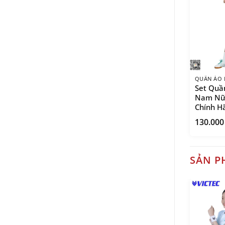
QUẦN ÁO 
Set Quần
Nam Nữ 
Chính H
130.00
SẢN P