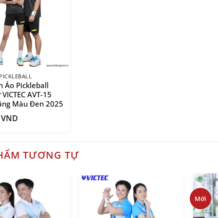
PICKLEBALL
 Áo Pickleball
VICTEC AVT-15
ãng Màu Đen 2025
0
VND
HẨM TƯƠNG TỰ
Mới