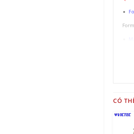
F
Form
Mà
Trắn
Si
Áo A
Quần
CÓ TH
Đặc