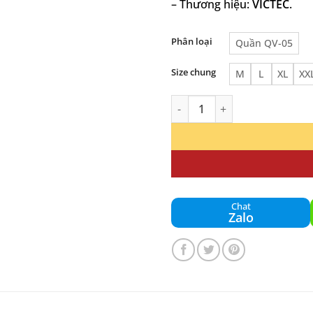
– Thương hiệu:
VICTEC
.
Phân loại
Quần QV-05
Size chung
M
L
XL
XX
Set Quần Áo Pickleball Nam 
Chat
Zalo