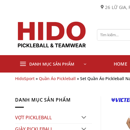
Bỏ
26 LỮ GIA, 
qua
nội
dung
Tìm
kiếm:
HOME
DANH MỤC SẢN PHẨM
HidoSport
»
Quần Áo Pickleball
»
Set Quần Áo Pickleball 
DANH MỤC SẢN PHẨM
VỢT PICKLEBALL
GIÀY PICKLEBALL