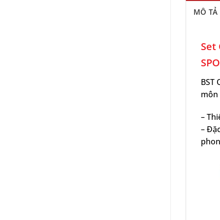
MÔ TẢ
Set
SPO
BST 
môn t
– Thi
– Đặc
phon