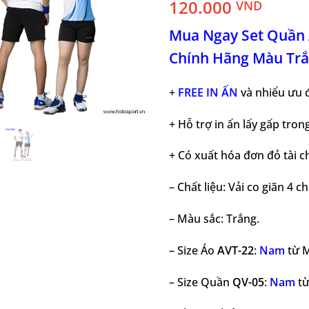
120.000
VND
Mua Ngay Set Quần 
Chính Hãng Màu Trắ
+
FREE IN ẤN
và nhiểu ưu đ
+ Hỗ trợ in ấn lấy gấp tron
+ Có xuất hóa đơn đỏ tài 
– Chất liệu: Vải co giãn 4 
– Màu sắc: Trắng.
– Size Áo
AVT-22
:
Nam
từ M
– Size Quần
QV-05
:
Nam
từ