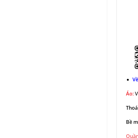
Về
Áo:
V
Thoá
Bề m
Quần