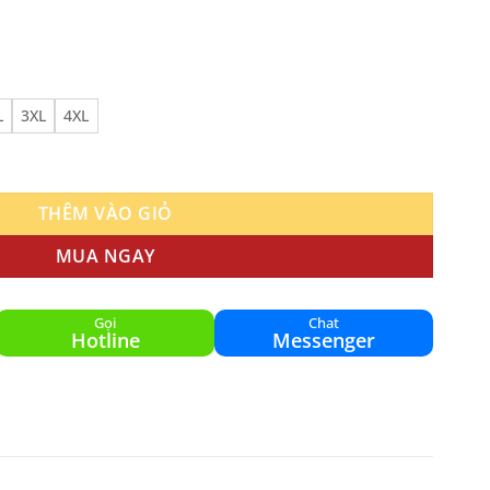
L
3XL
4XL
Nữ VICTEC AVT-22 Chính Hãng Màu Trắng 2025 số lượng
THÊM VÀO GIỎ
MUA NGAY
Gọi
Chat
Hotline
Messenger