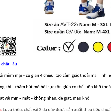
 chất liệu
ải mềm mại –
co giãn 4 chiều
, tạo cảm giác thoải mái, linh ho
ng khí
–
thấm hút mồ hôi
cực tốt, giúp cơ thể luôn khô tho
ặt vải mịn
–
mát
–
không nhăn
, dễ giặt, mau khô.
:
Logo thêu, chất vải 2 da dày được sản xuất theo tiêu chuẩn