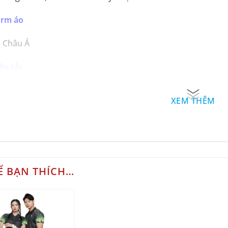
orm áo
 Châu Á
u sắc
g.
XEM THÊM
ze Bộ Quần Áo
VT-22:
Nam từ
M – 3XL
, Nữ từ
M-2XL.
 QV-05:
Nam từ
M – 4XL
, Nữ từ
M-3XL.
Ể BẠN THÍCH…
 điểm nổi bật