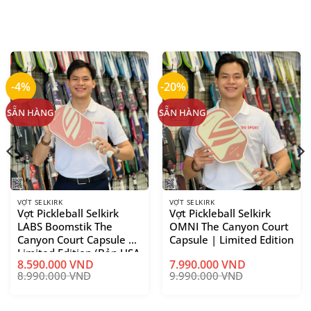
-4%
-20%
SẴN HÀNG
SẴN HÀNG
VỢT SELKIRK
VỢT SELKIRK
Vợt Pickleball Selkirk
Vợt Pickleball Selkirk
LABS Boomstik The
OMNI The Canyon Court
Canyon Court Capsule |
Capsule | Limited Edition
Limited Edition (Bản USA
8.590.000
VND
7.990.000
VND
& ASIA)
8.990.000
VND
9.990.000
VND