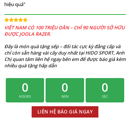
hiệu quả”
VIỆT NAM CÓ 100 TRIỆU DÂN – CHỈ 90 NGƯỜI SỞ HỮU
ĐƯỢC JOOLA RAZER.
Đây là món quà tặng sếp – đối tác cực kỳ đẳng cấp và
chỉ còn sẵn hàng vài cây duy nhất tại HIDO SPORT, Anh
Chị quan tâm liên hệ ngay bên em để được báo giá kèm
nhiều quà tặng hấp dẫn
0
0
0
HOURS
MIN
SEC
LIÊN HỆ BÁO GIÁ NGAY