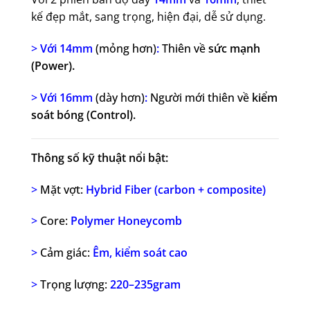
kế đẹp mắt, sang trọng, hiện đại, dễ sử dụng.
>
Với 14mm
(mỏng hơn)
:
Thiên về
sức mạnh
(Power).
>
Với 16mm
(dày hơn)
:
Người mới thiên về
kiểm
soát bóng (Control).
Thông số kỹ thuật nổi bật:
>
Mặt vợt:
Hybrid Fiber (carbon + composite)
>
Core:
Polymer Honeycomb
>
Cảm giác:
Êm, kiểm soát cao
>
Trọng lượng:
220–235gram