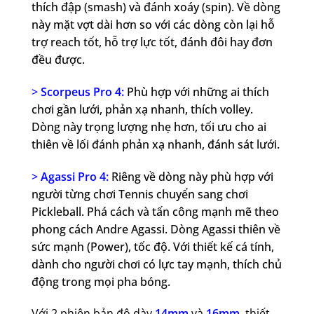
thích đập (smash) và đánh xoáy (spin). Về dòng
này mặt vợt dài hơn so với các dòng còn lại hỗ
trợ reach tốt, hỗ trợ lực tốt, đánh đôi hay đơn
đều được.
>
Scorpeus Pro 4:
Phù hợp với những ai thích
chơi gần lưới, phản xạ nhanh, thích volley.
Dòng này trọng lượng nhẹ hơn, tối ưu cho ai
thiên về lối đánh phản xạ nhanh, đánh sát lưới.
>
Agassi Pro 4:
Riêng về dòng này phù hợp với
người từng chơi Tennis chuyển sang chơi
Pickleball. Phá cách và tấn công mạnh mẽ theo
phong cách Andre Agassi. Dòng Agassi thiên về
sức mạnh (Power), tốc độ. Với thiết kế cá tính,
dành cho người chơi có lực tay mạnh, thích chủ
động trong mọi pha bóng.
Với 2 phiên bản độ dày
14mm
và
16mm
, thiết