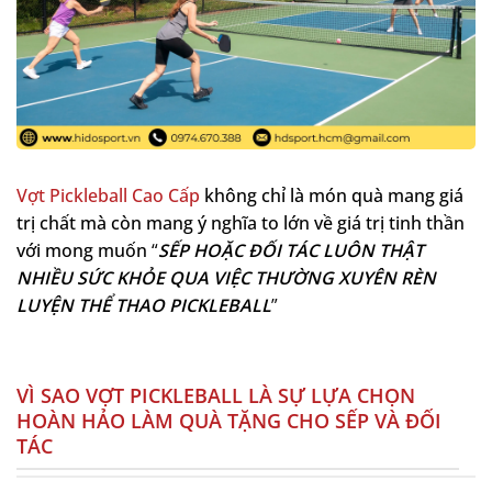
Vợt Pickleball Cao Cấp
không chỉ là món quà mang giá
trị chất mà còn mang ý nghĩa to lớn về giá trị tinh thần
với mong muốn
“
SẾP HOẶC ĐỐI TÁC LUÔN THẬT
NHIỀU SỨC KHỎE QUA VIỆC THƯỜNG XUYÊN RÈN
LUYỆN THỂ THAO PICKLEBALL
”
VÌ SAO VỢT PICKLEBALL LÀ SỰ LỰA CHỌN
HOÀN HẢO LÀM QUÀ TẶNG CHO SẾP VÀ ĐỐI
TÁC