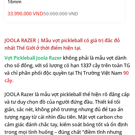
16mm
33.990.000
VND
50.000.000
VND
Giá
Giá
gốc
hiện
là:
tại
50.000.000 VND.
là:
33.990.000 VND.
JOOLA RAZER | Mẫu vợt pickleball có giá trị đắc đỏ
nhất Thế Giới ở thời điểm hiện tại.
Vợt Pickleball Joola Razer
không phải là mẫu vợt dành
cho số đông, với số lượng có hạn
1337
cây trên toàn TG
và chỉ phân phối độc quyền tại Thị Trường Việt Nam
90
cây.
JOOLA Razer là mẫu vợt pickleball thể hiện rõ đẳng cấp
và tư duy chọn đồ của người đứng đầu. Thiết kế tối
giản, sắc nét, không phô trương nhưng đủ để tạo ấn
tượng ngay từ cái nhìn đầu tiên. Mặt vợt carbon cho
cảm giác đánh chắc tay, kiểm soát bóng tốt và ổn định
trong mọi tình huống – đúng chất “điềm tĩnh nhưng