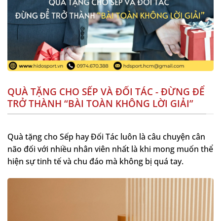
QUÀ TẶNG CHO SẾP VÀ ĐỐI TÁC - ĐỪNG ĐỂ
TRỞ THÀNH “BÀI TOÀN KHÔNG LỜI GIẢI”
Quà tặng cho Sếp hay Đối Tác luôn là câu chuyện cân
não đối với nhiều nhân viên nhất là khi mong muốn thể
hiện sự tinh tế và chu đáo mà không bị quá tay.