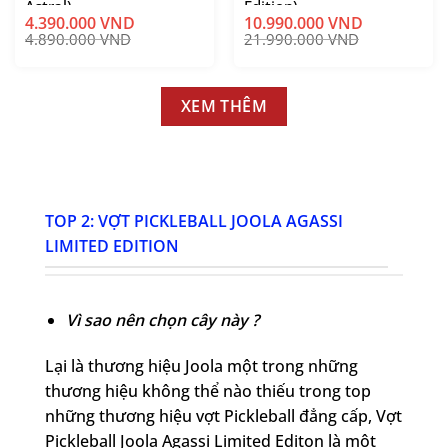
Astral)
Edition)
4.390.000
VND
10.990.000
VND
Giá
Giá
Giá
Giá
4.890.000
VND
21.990.000
VND
gốc
hiện
gốc
hiện
là:
tại
là:
tại
4.890.000 VND.
là:
21.990.000 VND.
là:
4.390.000 VND.
10.990.000 VND.
XEM THÊM
TOP 2: VỢT PICKLEBALL JOOLA AGASSI
LIMITED EDITION
Vì sao nên chọn cây này ?
Lại là thương hiệu Joola một trong những
thương hiệu không thể nào thiếu trong top
những thương hiệu vợt Pickleball đẳng cấp, Vợt
Pickleball Joola Agassi Limited Editon là một