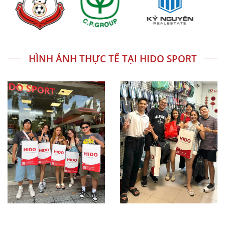
HÌNH ẢNH THỰC TẾ TẠI HIDO SPORT