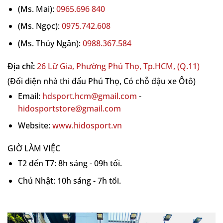
(Ms. Mai):
0965.696 840
(Ms. Ngọc):
0975.742.608
(Ms. Thúy Ngân):
0988.367.584
Địa chỉ:
26 Lữ Gia, Phường Phú Thọ, Tp.HCM, (Q.11)
(Đối diện nhà thi đấu Phú Thọ, Có chỗ đậu xe Ôtô)
Email:
hdsport.hcm@gmail.com
-
hidosportstore@gmail.com
Website:
www.hidosport.vn
GIỜ LÀM VIỆC
T2 đến T7: 8h sáng - 09h tối.
Chủ Nhật: 10h sáng - 7h tối.